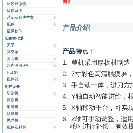
割
比较显微镜
摄像系统
系统及解决方案
配件
产品介绍
显微软件
实验室仪器
天平
产品特点：
真空泵
离心机
1.
整机采用厚板材制造
超声波清洗机
PCR仪
2.
7
寸彩色高清触摸屏
搅拌器
3.
手自动一体，进刀方
制样设备
切割机
4.
Y
轴自动智能进给，
镶嵌机
5.
X
轴移动平台，可实
磨抛机
预磨机
6.
Z
轴可手动调整，适
抛光机
耗时进行补偿，有效
配件及耗材