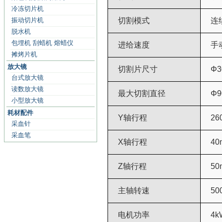
冷冻切片机
振动切片机
切割模式
连
脱水机
包埋机 刮蜡机 熔蜡仪
进给速度
手
摊烤片机
放大镜
切割片尺寸
Φ
3
台式放大镜
读数放大镜
最大切割直径
Φ
小型放大镜
耗材配件
Y
轴行程
26
采血针
采血笔
X
轴行程
40
Z
轴行程
50
主轴转速
50
电机功率
4k