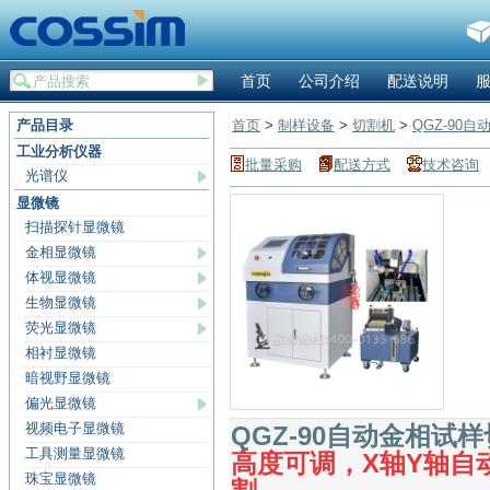
首页
公司介绍
配送说明
产品目录
首页
>
制样设备
>
切割机
>
QGZ-90
工业分析仪器
批量采购
配送方式
技术咨询
光谱仪
显微镜
扫描探针显微镜
金相显微镜
体视显微镜
生物显微镜
荧光显微镜
相衬显微镜
暗视野显微镜
偏光显微镜
视频电子显微镜
QGZ-90自动金相试
工具测量显微镜
高度可调，X轴Y轴自
珠宝显微镜