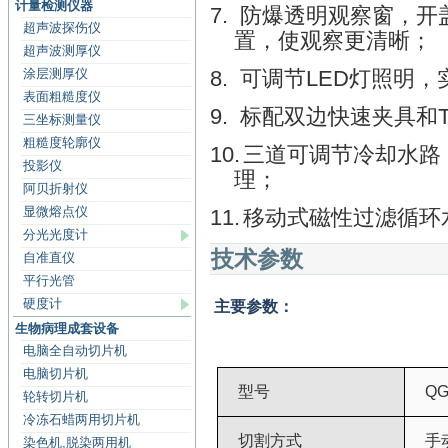
计量检测仪器
7.
防爆透明观察窗，开
超声波探伤仪
置，使观察更清晰；
超声波测厚仪
涂层测厚仪
8.
可调节
LED
灯照明，
表面粗糙度仪
9.
标配双边快速夹具和
三坐标测量仪
粗糙度轮廓仪
10.
三道可调节冷却水路
投影仪
理；
阿贝折射仪
显微熔点仪
11.
移动式磁性过滤循环
分光光度计
技术参数
自准直仪
平行光管
硬度计
主要参数：
生物病理成套设备
电脑全自动切片机
电脑切片机
型号
QG
轮转切片机
冷冻石蜡两用切片机
切割方式
手
染色机,脱染两用机