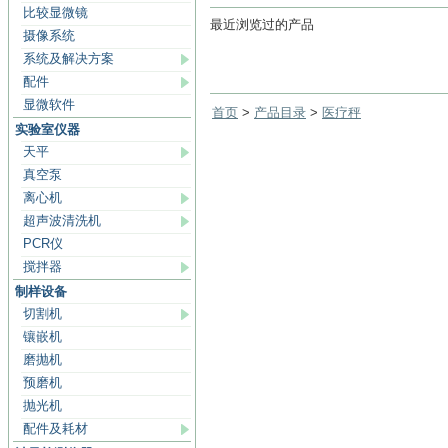
比较显微镜
最近浏览过的产品
摄像系统
系统及解决方案
配件
显微软件
首页
>
产品目录
>
医疗秤
实验室仪器
天平
真空泵
离心机
超声波清洗机
PCR仪
搅拌器
制样设备
切割机
镶嵌机
磨抛机
预磨机
抛光机
配件及耗材