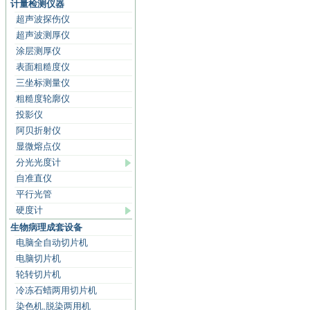
计量检测仪器
超声波探伤仪
超声波测厚仪
涂层测厚仪
表面粗糙度仪
三坐标测量仪
粗糙度轮廓仪
投影仪
阿贝折射仪
显微熔点仪
分光光度计
自准直仪
平行光管
硬度计
生物病理成套设备
电脑全自动切片机
电脑切片机
轮转切片机
冷冻石蜡两用切片机
染色机,脱染两用机