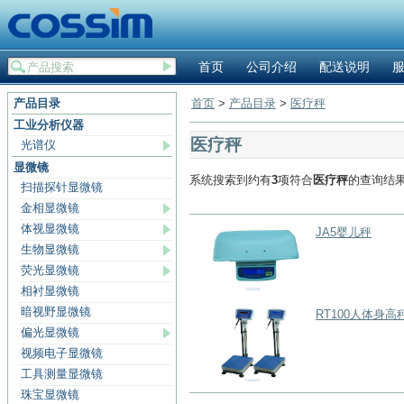
首页
公司介绍
配送说明
产品目录
首页
>
产品目录
>
医疗秤
工业分析仪器
医疗秤
光谱仪
显微镜
系统搜索到约有
3
项符合
医疗秤
的查询结
扫描探针显微镜
金相显微镜
体视显微镜
JA5婴儿秤
生物显微镜
荧光显微镜
相衬显微镜
暗视野显微镜
RT100人体身高
偏光显微镜
视频电子显微镜
工具测量显微镜
珠宝显微镜