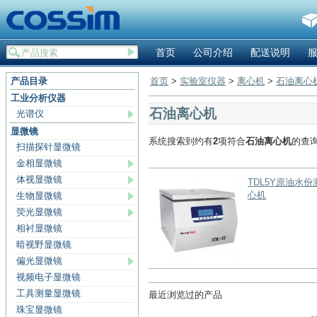
首页
公司介绍
配送说明
产品目录
首页
>
实验室仪器
>
离心机
>
石油离心
工业分析仪器
石油离心机
光谱仪
显微镜
系统搜索到约有
2
项符合
石油离心机
的查
扫描探针显微镜
金相显微镜
体视显微镜
TDL5Y原油水
心机
生物显微镜
荧光显微镜
相衬显微镜
暗视野显微镜
偏光显微镜
视频电子显微镜
工具测量显微镜
最近浏览过的产品
珠宝显微镜