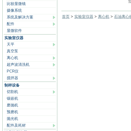
比较显微镜
摄像系统
首页
>
实验室仪器
>
离心机
>
石油离心
系统及解决方案
配件
显微软件
实验室仪器
天平
真空泵
离心机
超声波清洗机
PCR仪
搅拌器
制样设备
切割机
镶嵌机
磨抛机
预磨机
抛光机
配件及耗材