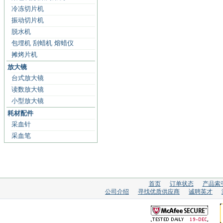
冷冻切片机
振动切片机
脱水机
包埋机 刮蜡机 熔蜡仪
摊烤片机
放大镜
台式放大镜
读数放大镜
小型放大镜
耗材配件
采血针
采血笔
首页
订单状态
产品索
公司介绍
寻找优质供应商
诚聘英才