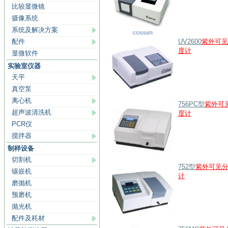
比较显微镜
摄像系统
系统及解决方案
配件
UV2600
紫外可见
度计
显微软件
实验室仪器
天平
真空泵
离心机
756PC型
紫外可
超声波清洗机
度计
PCR仪
搅拌器
制样设备
切割机
752型
紫外可见
镶嵌机
计
磨抛机
预磨机
抛光机
配件及耗材