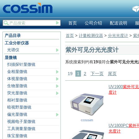
首页
公司介绍
配送说明
产品目录
首页
>
计量检测仪器
>
分光光度计
>
紫
工业分析仪器
紫外可见分光光度计
光谱仪
显微镜
系统搜索到约有
19
项符合
紫外可见分光光
扫描探针显微镜
金相显微镜
19
1
2
下一页
尾页
体视显微镜
生物显微镜
UV1900
紫外可见
度计
荧光显微镜
相衬显微镜
暗视野显微镜
偏光显微镜
视频电子显微镜
UV1800PC
紫外
工具测量显微镜
光度计
珠宝显微镜