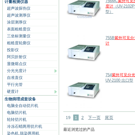
756MC
紫外可见
计量检测仪器
度计
（UV-2102
超声波探伤仪
型）
超声波测厚仪
涂层测厚仪
表面粗糙度仪
三坐标测量仪
755B
紫外可见分
粗糙度轮廓仪
计
投影仪
阿贝折射仪
显微熔点仪
分光光度计
754
紫外可见分
自准直仪
UV-2100 出口型
平行光管
硬度计
生物病理成套设备
电脑全自动切片机
电脑切片机
19
1
2
下一页
尾页
轮转切片机
冷冻石蜡两用切片机
最近浏览过的产品
染色机,脱染两用机