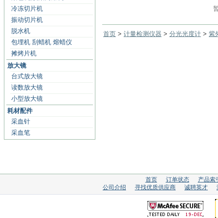
冷冻切片机
振动切片机
脱水机
首页
>
计量检测仪器
>
分光光度计
>
紫
包埋机 刮蜡机 熔蜡仪
摊烤片机
放大镜
台式放大镜
读数放大镜
小型放大镜
耗材配件
采血针
采血笔
首页
订单状态
产品索
公司介绍
寻找优质供应商
诚聘英才