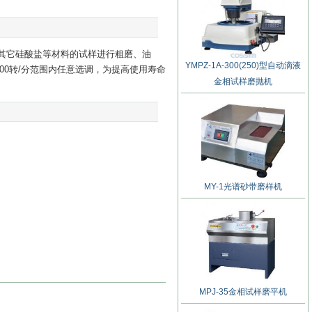
其它硅酸盐等材料的试样进行粗磨、油
YMPZ-1A-300(250)型自动滴液
00转/分范围内任意选调，为提高使用寿命
金相试样磨抛机
MY-1光谱砂带磨样机
MPJ-35金相试样磨平机