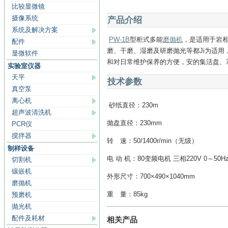
比较显微镜
摄像系统
产品介绍
系统及解决方案
PW-1B
型柜式多能
磨抛机
，是适用于岩
配件
磨、干磨、湿磨及研磨抛光等都Ji为适用
显微软件
和对日常维护保养的方便，安的集活盘、
实验室仪器
天平
技术参数
真空泵
离心机
砂纸直径：230m
超声波清洗机
抛盘直径：230mm
PCR仪
搅拌器
转 速：50/1400r/min（无级）
制样设备
电 动 机：80变频电机 三相220V 0～50H
切割机
镶嵌机
外形尺寸：700×490×1040mm
磨抛机
重 量：85kg
预磨机
抛光机
配件及耗材
相关产品