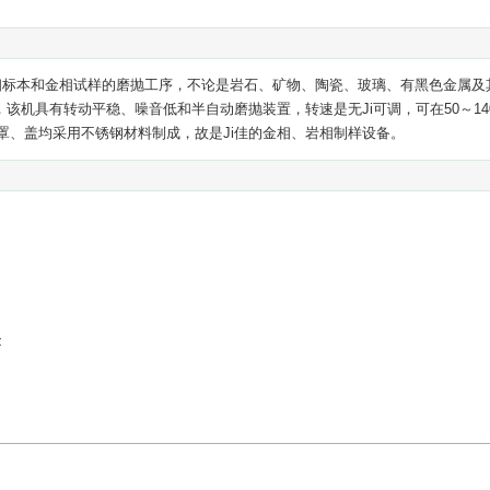
相标本和金相试样的磨抛工序，不论是岩石、矿物、陶瓷、玻璃、有黑色金属及
，该机具有转动平稳、噪音低和半自动磨抛装置，转速是无Ji可调，可在50～14
罩、盖均采用不锈钢材料制成，故是Ji佳的金相、岩相制样设备。
z