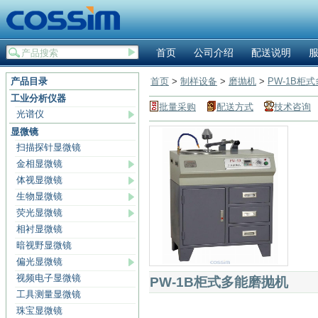
首页
公司介绍
配送说明
产品目录
首页
>
制样设备
>
磨抛机
>
PW-1B柜
工业分析仪器
批量采购
配送方式
技术咨询
光谱仪
显微镜
扫描探针显微镜
金相显微镜
体视显微镜
生物显微镜
荧光显微镜
相衬显微镜
暗视野显微镜
偏光显微镜
视频电子显微镜
PW-1B柜式多能磨抛机
工具测量显微镜
珠宝显微镜