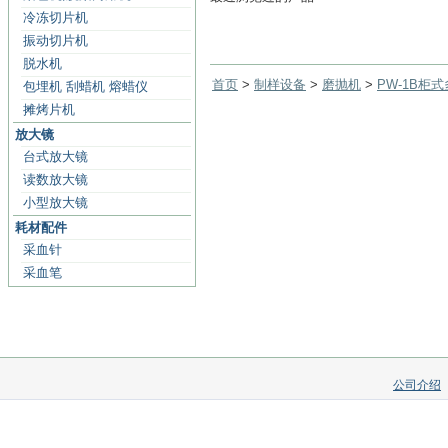
冷冻切片机
振动切片机
脱水机
首页
>
制样设备
>
磨抛机
>
PW-1B柜
包埋机 刮蜡机 熔蜡仪
摊烤片机
放大镜
台式放大镜
读数放大镜
小型放大镜
耗材配件
采血针
采血笔
公司介绍