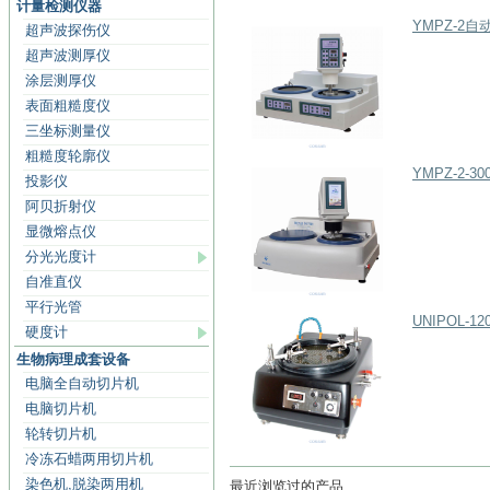
计量检测仪器
YMPZ-2
超声波探伤仪
超声波测厚仪
涂层测厚仪
表面粗糙度仪
三坐标测量仪
粗糙度轮廓仪
YMPZ-2-
投影仪
阿贝折射仪
显微熔点仪
分光光度计
自准直仪
平行光管
UNIPOL-
硬度计
生物病理成套设备
电脑全自动切片机
电脑切片机
轮转切片机
冷冻石蜡两用切片机
染色机,脱染两用机
最近浏览过的产品