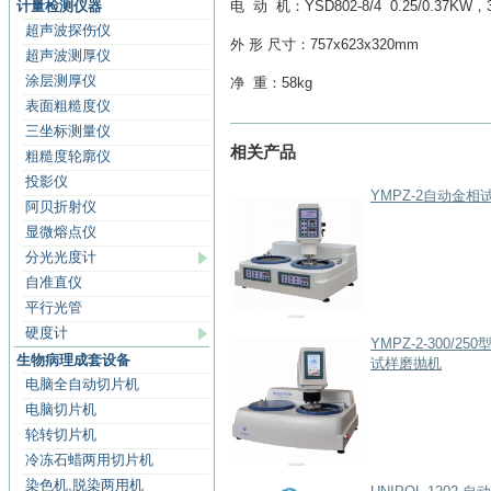
计量检测仪器
电 动 机：YSD802-8/4 0.25/0.37KW，
超声波探伤仪
外 形 尺寸：757x623x320mm
超声波测厚仪
涂层测厚仪
净 重：58kg
表面粗糙度仪
三坐标测量仪
相关产品
粗糙度轮廓仪
投影仪
YMPZ-2自动金相
阿贝折射仪
显微熔点仪
分光光度计
自准直仪
平行光管
硬度计
YMPZ-2-300/2
生物病理成套设备
试样磨抛机
电脑全自动切片机
电脑切片机
轮转切片机
冷冻石蜡两用切片机
染色机,脱染两用机