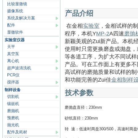
比较显微镜
摄像系统
产品介绍
系统及解决方案
配件
在金相
实验室
，金相试样的
显微软件
程序，本机Y
MP-2
A四速
磨抛
实验室仪器
新颖美观的Zui新产品。本机
天平
使用时只需更换磨盘或抛盘，
真空泵
等各道工序，为扩大不同试样
离心机
产品。可在工作面上有更多不同
超声波清洗机
高试样的磨抛质量和试样的制
PCR仪
和功能完善的Zui佳
金相制样
搅拌器
制样设备
技术参数
切割机
镶嵌机
磨抛盘直径：230mm
磨抛机
预磨机
砂纸直径：230mm
抛光机
转 速：低速时两盘300/500，高速时两盘60
配件及耗材