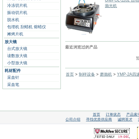
UNIPOL-1202 
冷冻切片机
抛光机
振动切片机
脱水机
包埋机 刮蜡机 熔蜡仪
摊烤片机
放大镜
最近浏览过的产品
台式放大镜
读数放大镜
小型放大镜
耗材配件
首页
>
制样设备
>
磨抛机
>
YMP-2A
采血针
采血笔
首页
订单状态
产品索
公司介绍
寻找优质供应商
诚聘英才