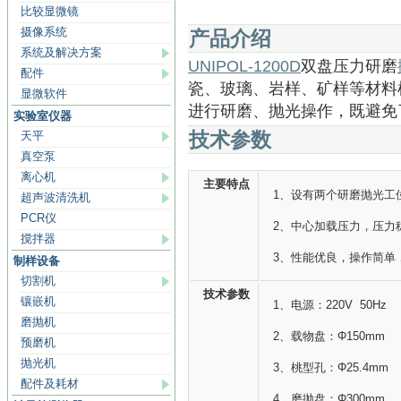
比较显微镜
摄像系统
产品介绍
系统及解决方案
UNIPOL-1200D
双盘压力研磨
配件
瓷、玻璃、岩样、矿样等材料
显微软件
进行研磨、抛光操作，既避免
实验室仪器
技术参数
天平
真空泵
离心机
主要特点
1、设有两个研磨抛光工
超声波清洗机
PCR仪
2、中心加载压力，压力
搅拌器
3、性能优良，操作简单
制样设备
切割机
技术参数
镶嵌机
1、电源：220V 50Hz
磨抛机
2、载物盘：Φ150mm
预磨机
抛光机
3、桃型孔：Φ25.4mm
配件及耗材
4、磨抛盘：Φ300mm