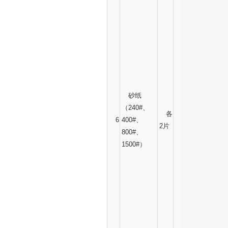
砂纸
（240#、
各
6
400#、
2片
800#、
1500#）