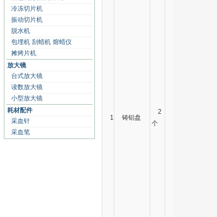
冷冻切片机
振动切片机
脱水机
包埋机 刮蜡机 熔蜡仪
摊烤片机
放大镜
台式放大镜
读数放大镜
小型放大镜
耗材配件
2
1
铸铝盘
采血针
个
采血笔