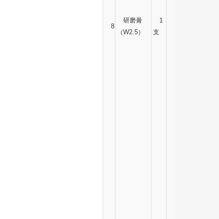
研磨膏
1
8
（W2.5）
支