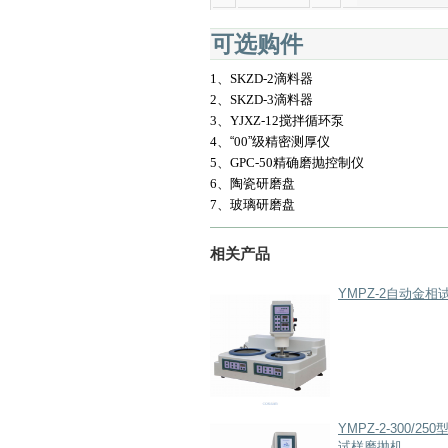
可选购件
1
、
SKZD-2
滴料器
2
、
SKZD-3
滴料器
3
、
YJXZ-12
搅拌循环泵
4
、
“
00
”级精密测厚仪
5
、
GPC-50
精确磨抛控制仪
6
、
陶瓷研磨盘
7
、
玻璃研磨盘
相关产品
YMPZ-2自动金相
YMPZ-2-300/2
试样磨抛机