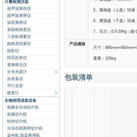
计量检测仪器
超声波探伤仪
5、载物盘（上盘）转速：1
超声波测厚仪
6、磨抛盘（下盘）转速：5
涂层测厚仪
表面粗糙度仪
7、压力：0.5-20kg（最
三坐标测量仪
粗糙度轮廓仪
产品规格
尺寸：880mm×660mm×
投影仪
阿贝折射仪
重量：105kg
显微熔点仪
分光光度计
包装清单
自准直仪
平行光管
硬度计
生物病理成套设备
电脑全自动切片机
电脑切片机
轮转切片机
冷冻石蜡两用切片机
染色机,脱染两用机