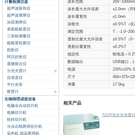
波长范围
200~1000
计量检测仪器
超声波探伤仪
波长最大允许误差
±2.0nm（
超声波测厚仪
波长重复性
≤1.0nm
涂层测厚仪
杂散光
≤0.5%T（在
表面粗糙度仪
测定范围
T：-1.0~20
三坐标测量仪
透射比最大允许误差
±0.5%T（0
粗糙度轮廓仪
透射比重复性
≤0.2%T
投影仪
稳定性
暗电流＜0.2
阿贝折射仪
数据输出
USB接口，
显微熔点仪
电源
220V±10% 
分光光度计
尺寸
456×375×2
自准直仪
净重
17.5kg
平行光管
硬度计
生物病理成套设备
相关产品
电脑全自动切片机
电脑切片机
721可见分光光度
轮转切片机
冷冻石蜡两用切片机
染色机,脱染两用机