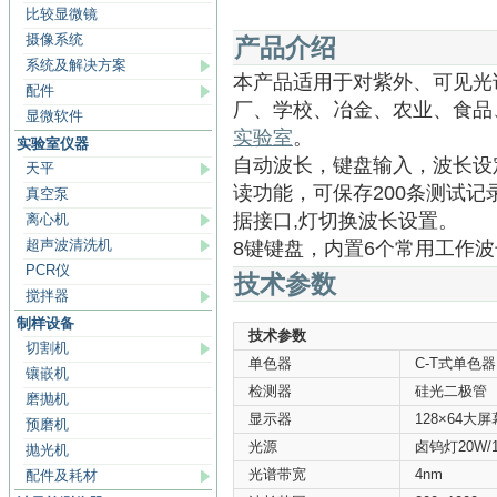
比较显微镜
摄像系统
产品介绍
系统及解决方案
本产品适用于对紫外、可见光
配件
厂、学校、冶金、农业、食品
显微软件
实验室
。
实验室仪器
自动波长，键盘输入，波长设
天平
读功能，可保存200条测试记
真空泵
据接口,灯切换波长设置。
离心机
超声波清洗机
8键键盘，内置6个常用工作
PCR仪
技术参数
搅拌器
制样设备
技术参数
切割机
单色器
C-T式单色器
镶嵌机
检测器
硅光二极管
磨抛机
显示器
128×64大
预磨机
光源
卤钨灯20W/
抛光机
光谱带宽
4nm
配件及耗材