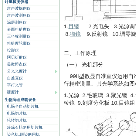
计量检测仪器
超声波探伤仪
超声波测厚仪
涂层测厚仪
1.
目镜
2.光电头 3.光源调节
表面粗糙度仪
8.
物镜
9.反射镜 10.调零旋
三坐标测量仪
粗糙度轮廓仪
投影仪
二、工作原理
阿贝折射仪
（一） 光机部分
显微熔点仪
分光光度计
99II型数显自准直仪运用
自准直仪
行精密测量。其光学系统如图
平行光管
硬度计
1.光源 2.毛玻璃 3.聚光镜 
生物病理成套设备
棱镜 9.刻度分化板 10.目镜组
电脑全自动切片机
电脑切片机
轮转切片机
冷冻石蜡两用切片机
染色机,脱染两用机