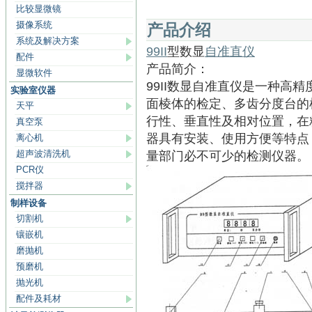
比较显微镜
摄像系统
产品介绍
系统及解决方案
99II
型数显
自准直仪
配件
产品简介：
显微软件
99II数显自准直仪是一种高
实验室仪器
面棱体的检定、多齿分度台的
天平
行性、垂直性及相对位置，在
真空泵
器具有安装、使用方便等特点
离心机
超声波清洗机
量部门必不可少的检测仪器。
PCR仪
搅拌器
制样设备
切割机
镶嵌机
磨抛机
预磨机
抛光机
配件及耗材