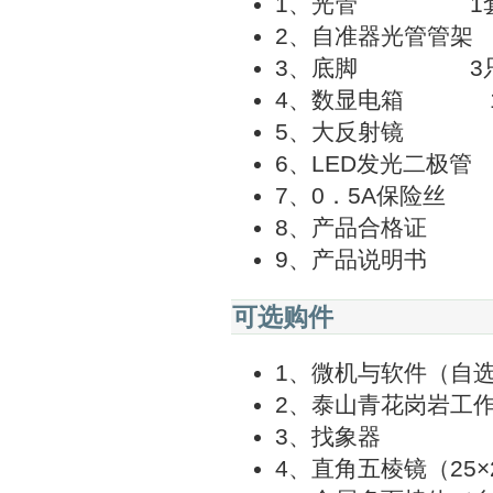
1、光管 1
2、自准器光管管架
3、底脚 3
4、数显电箱 
5、大反射镜
6、LED发光二极
7、0．5A保险丝
8、产品合格证 
9、产品说明书 
可选购件
1、微机与软件（自
2、泰山青花岗岩工
3、找象器
4、直角五棱镜（25×2