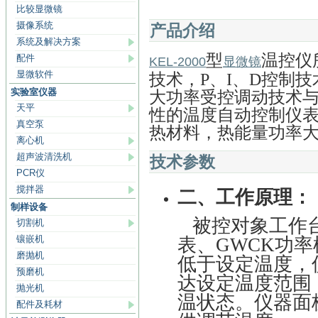
比较显微镜
摄像系统
产品介绍
系统及解决方案
型
温控仪
配件
KEL-2000
显微镜
显微软件
技术，
P
、
I
、
D
控制技
实验室仪器
大功率受控调动技术
天平
性的温度自动控制仪
真空泵
热材料，热能量功率
离心机
超声波清洗机
技术参数
PCR仪
搅拌器
二、工作原理：
制样设备
被控对象工作
切割机
镶嵌机
表、
GWCK
功率
磨抛机
低于设定温度，
预磨机
达设定温度范围
抛光机
温状态。仪器面
配件及耗材