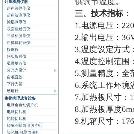
供调节温度。
计量检测仪器
超声波探伤仪
三、技术指标：
超声波测厚仪
涂层测厚仪
1.电源电压：220
表面粗糙度仪
2.输出电压：36
三坐标测量仪
粗糙度轮廓仪
3.温度设定方
投影仪
阿贝折射仪
4.温度控制范围
显微熔点仪
分光光度计
5.测量精度：全范
自准直仪
6.系统工作环
平行光管
硬度计
7.加热板
尺寸：
生物病理成套设备
电脑全自动切片机
8.
加热板
厚度
6
电脑切片机
轮转切片机
9.
机箱尺寸：
17
冷冻石蜡两用切片机
染色机,脱染两用机