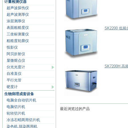
计量检测仪器
超声波探伤仪
超声波测厚仪
涂层测厚仪
表面粗糙度仪
SK2200 低
三坐标测量仪
粗糙度轮廓仪
投影仪
阿贝折射仪
显微熔点仪
SK7200H 
分光光度计
自准直仪
平行光管
硬度计
生物病理成套设备
电脑全自动切片机
电脑切片机
最近浏览过的产品
轮转切片机
冷冻石蜡两用切片机
染色机,脱染两用机