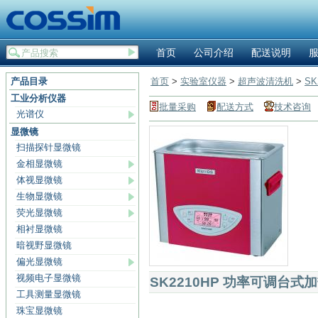
首页
公司介绍
配送说明
产品目录
首页
>
实验室仪器
>
超声波清洗机
>
S
工业分析仪器
批量采购
配送方式
技术咨询
光谱仪
显微镜
扫描探针显微镜
金相显微镜
体视显微镜
生物显微镜
荧光显微镜
相衬显微镜
暗视野显微镜
偏光显微镜
视频电子显微镜
SK2210HP 功率可调台式
工具测量显微镜
珠宝显微镜