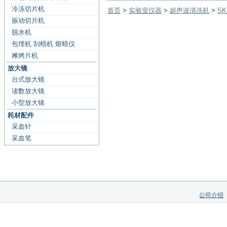
冷冻切片机
首页
>
实验室仪器
>
超声波清洗机
>
S
振动切片机
脱水机
包埋机 刮蜡机 熔蜡仪
摊烤片机
放大镜
台式放大镜
读数放大镜
小型放大镜
耗材配件
采血针
采血笔
公司介绍