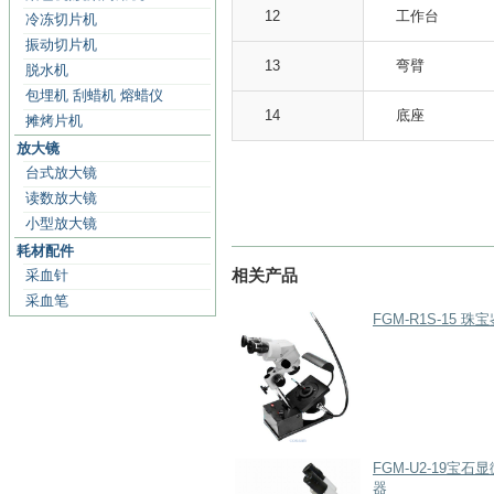
12
工作台
冷冻切片机
振动切片机
13
弯臂
脱水机
包埋机 刮蜡机 熔蜡仪
14
底座
摊烤片机
放大镜
台式放大镜
读数放大镜
小型放大镜
耗材配件
相关产品
采血针
采血笔
FGM-R1S-15
FGM-U2-19宝
器