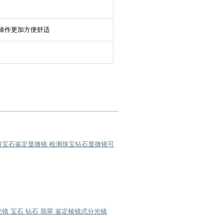
操作更加方便舒适
08三目宝石鉴定显微镜 检测珠宝钻石显微镜可
光镜 宝石 钻石 翡翠 鉴定棱镜式分光镜