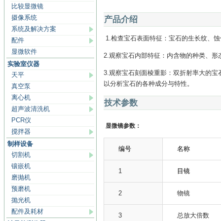
比较显微镜
摄像系统
产品介绍
系统及解决方案
1.
检查宝石表面特征：宝石的生长纹、蚀
配件
显微软件
2.
观察宝石内部特征：内含物的种类、形
实验室仪器
3.
观察宝石刻面棱重影：双折射率大的宝
天平
以分析宝石的各种成分与特性。
真空泵
离心机
技术参数
超声波清洗机
PCR仪
显微镜参数：
搅拌器
制样设备
编号
名称
切割机
镶嵌机
1
目镜
磨抛机
预磨机
2
物镜
抛光机
配件及耗材
3
总放大倍数