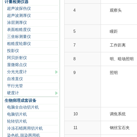
计量检测仪器
超声波探伤仪
4
观察头
超声波测厚仪
涂层测厚仪
表面粗糙度仪
5
瞳距
三坐标测量仪
粗糙度轮廓仪
7
工作距离
投影仪
阿贝折射仪
8
明、暗场照明
显微熔点仪
分光光度计
9
照明
自准直仪
平行光管
硬度计
生物病理成套设备
电脑全自动切片机
10
调焦系统
电脑切片机
轮转切片机
11
钢丝宝石夹
冷冻石蜡两用切片机
染色机,脱染两用机