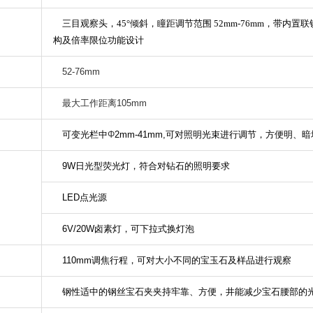
三目观察头，
45
°倾斜，瞳距调节范围
52mm-76mm
，带内置联
构及倍率限位功能设计
52-76mm
最大工作距离
105mm
可变光栏中
Φ
2mm-41mm,
可对照明光束进行调节，方便明、暗
9W
日光型荧光灯，符合对钻石的照明要求
LED
点光源
6V/20W
卤素灯，可下拉式换灯泡
110mm
调焦行程，可对大小不同的宝玉石及样品进行观察
钢性适中的钢丝宝石夹夹持牢靠、方便，井能减少宝石腰部的