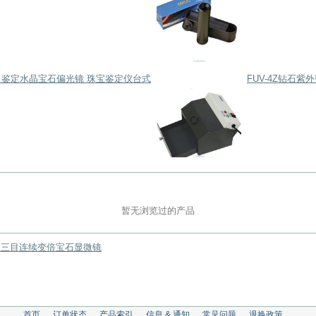
光镜 鉴定水晶宝石偏光镜 珠宝鉴定仪台式
FUV-4Z钻石
暂无浏览过的产品
0A 三目连续变倍宝石显微镜
首页
订单状态
产品索引
信息 & 通知
常见问题
退换政策