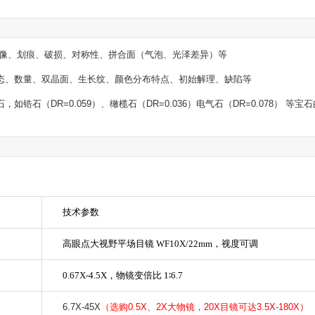
像、划痕、破损、对称性、拼合面（气泡、光泽差异）等
态、数量、双晶面、生长纹、颜色分布特点、初始解理、缺陷等
石，如锆石（
DR=0.059
）、橄榄石（
DR=0.036
）电气石（
DR=0.078
）
等宝石
技术参数
高眼点大视野平场目镜
WF10X/22mm
，视度可调
0.67X-4.5X
，物镜变倍比
1
∶
6.7
6.7X-45X
（选购
0.5X
、
2X
大物镜，
20X
目镜可达
3.5X-180X
）