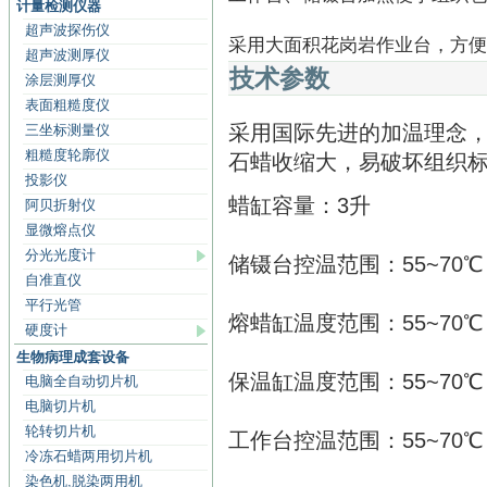
计量检测仪器
超声波探伤仪
采用大面积花岗岩作业台，方便
超声波测厚仪
技术参数
涂层测厚仪
表面粗糙度仪
采用国际先进的加温理念，
三坐标测量仪
粗糙度轮廓仪
石蜡收缩大，易破坏组织
投影仪
蜡缸容量：3升
阿贝折射仪
显微熔点仪
分光光度计
储镊台控温范围：55~70℃
自准直仪
平行光管
熔蜡缸温度范围：55~70℃
硬度计
生物病理成套设备
保温缸温度范围：55~70℃
电脑全自动切片机
电脑切片机
轮转切片机
工作台控温范围：55~70℃
冷冻石蜡两用切片机
染色机,脱染两用机