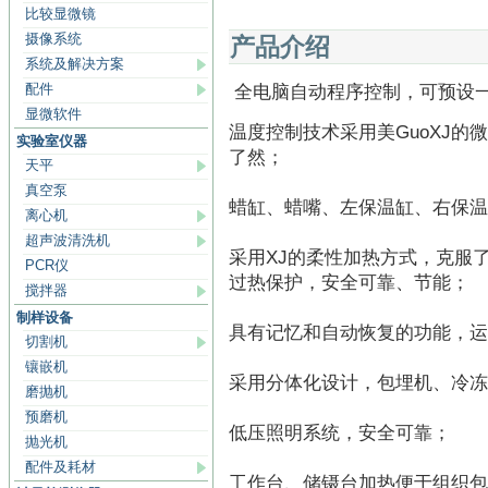
比较显微镜
摄像系统
产品介绍
系统及解决方案
配件
全电脑自动程序控制，可预设
显微软件
温度控制技术采用美GuoXJ
实验室仪器
了然；
天平
真空泵
蜡缸、蜡嘴、左保温缸、右保温
离心机
超声波清洗机
采用XJ的柔性加热方式，克服
PCR仪
过热保护，安全可靠、节能；
搅拌器
制样设备
具有记忆和自动恢复的功能，运
切割机
镶嵌机
采用分体化设计，包埋机、冷冻
磨抛机
预磨机
低压照明系统，安全可靠；
抛光机
配件及耗材
工作台、储镊台加热便于组织包