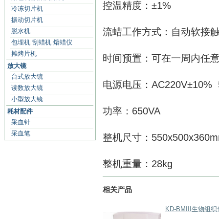
控温精度：±1%
冷冻切片机
振动切片机
流蜡工作方式：自动软接
脱水机
包埋机 刮蜡机 熔蜡仪
摊烤片机
时间预置：可在一周内任
放大镜
台式放大镜
电源电压：AC220V±10% 
读数放大镜
小型放大镜
功率：650VA
耗材配件
采血针
采血笔
整机尺寸：550x500x360
整机重量：28kg
相关产品
KD-BMIII生物组