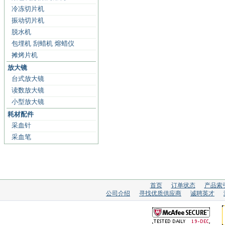
冷冻切片机
振动切片机
脱水机
包埋机 刮蜡机 熔蜡仪
摊烤片机
放大镜
台式放大镜
读数放大镜
小型放大镜
耗材配件
采血针
采血笔
首页
订单状态
产品索
公司介绍
寻找优质供应商
诚聘英才