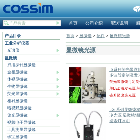
首页
公司介绍
配送说明
产品目录
首页
>
显微镜
>
配件
>
显微镜光源
工业分析仪器
显微镜光源
光谱仪
显微镜
扫描探针显微镜
IS系列荧光显微镜
金相显微镜
多波段定制激发
体视显微镜
荧光显微镜可定制
生物显微镜
段LED激发光源,
荧光显微镜
镜升级改造光源
相衬显微镜
暗视野显微镜
LG-系列显微镜
偏光显微镜
冷光源 显微镜辅
卤素灯照明
视频电子显微镜
工具测量显微镜
珠宝显微镜