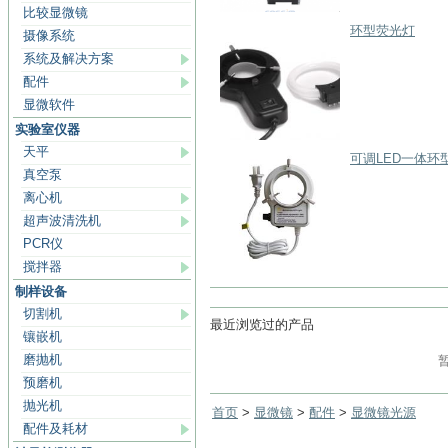
比较显微镜
环型荧光灯
摄像系统
系统及解决方案
配件
显微软件
实验室仪器
天平
可调LED一体环
真空泵
离心机
超声波清洗机
PCR仪
搅拌器
制样设备
切割机
最近浏览过的产品
镶嵌机
磨抛机
预磨机
抛光机
首页
>
显微镜
>
配件
>
显微镜光源
配件及耗材