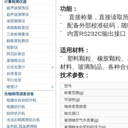
计量检测仪器
功能：
超声波探伤仪
超声波测厚仪
¨ 直接称量，直接读取
涂层测厚仪
¨ 配备外部校准砝码，
表面粗糙度仪
¨ 内置RS232C输出
三坐标测量仪
粗糙度轮廓仪
投影仪
适用材料：
阿贝折射仪
¨ 塑料颗粒、橡胶颗粒
显微熔点仪
材料、玻璃制品、各种合
分光光度计
自准直仪
技术参数：
平行光管
型号
硬度计
称量范围(g)
生物病理成套设备
可读性(g)
电脑全自动切片机
物体密度精度
电脑切片机
轮转切片机
输出接口
冷冻石蜡两用切片机
被测物空气中质量(g)
染色机,脱染两用机
被测物水中受到的浮力(g)