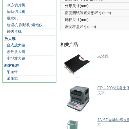
冷冻切片机
外形尺寸(mm)
振动切片机
密度测试装置外形尺寸(mm)
脱水机
烧杯尺寸(mm)
包埋机 刮蜡机 熔蜡仪
密度秤盘尺寸(mm)
摊烤片机
放大镜
相关产品
台式放大镜
读数放大镜
人体秤
小型放大镜
耗材配件
采血针
采血笔
GP～200N混凝土
天平
JA-SD自动纺织
平