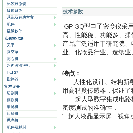
比较显微镜
摄像系统
技术参数
系统及解决方案
配件
GP-SQ型电子密度仪
显微软件
高、性能稳、功能多、操
实验室仪器
产品广泛适用于研究院、
天平
业、化妆品行业、造纸业
真空泵
离心机
超声波清洗机
特点：
PCR仪
搅拌器
¨ 人性化设计、结构新
制样设备
用高精度传感器，保证了
切割机
¨ 超大型数字集成电路
镶嵌机
密度测试的准确性；
磨抛机
预磨机
¨ 超大液晶显示屏，视
抛光机
配件及耗材