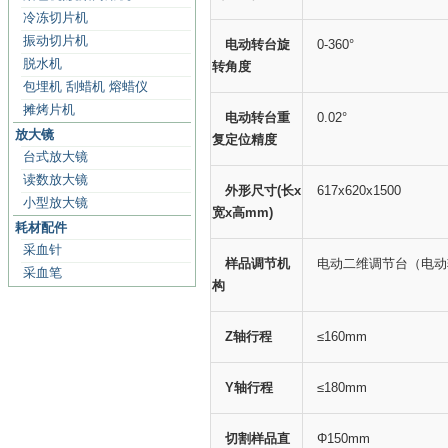
冷冻切片机
振动切片机
电动转台旋
0-360°
脱水机
转角度
包埋机 刮蜡机 熔蜡仪
摊烤片机
电动转台重
0.02°
放大镜
复定位精度
台式放大镜
读数放大镜
外形尺寸(长x
617x620x1500
小型放大镜
宽x高mm)
耗材配件
采血针
样品调节机
电动二维调节台（电动
采血笔
构
Z
轴行程
≤160mm
Y
轴行程
≤180mm
切割样品直
Φ150mm