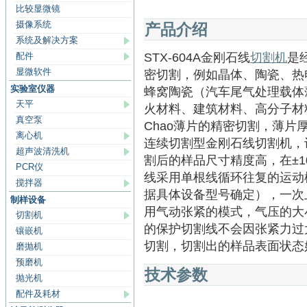
比较显微镜
摄像系统
产品介绍
系统及解决方案
配件
STX-604A金刚石线
切割机
是
显微软件
密切割，例如晶体、陶瓷、热
实验室仪器
蜂窝陶瓷（汽车尾气处理载体
天平
火材料、建筑材料、高分子材
真空泵
Chao薄片的精密切割，薄片厚
离心机
连续切割型金刚石线切割机，
超声波清洗机
割后的样品尺寸精度高，在±10
PCR仪
线采用单根线循环往复的运动模
搅拌器
据具体设备型号确定），一次
制样设备
用气动张紧的模式，气压的大
切割机
的保护切割线不会因张紧力过
镶嵌机
切割，切割出的样品表面状态
磨抛机
预磨机
技术参数
抛光机
配件及耗材