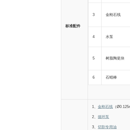
3
金刚石线
标准配件
4
水泵
5
树脂陶瓷块
6
石蜡棒
1、
金刚石线
（Ø0.12
2、
循环泵
3、
切割专用油