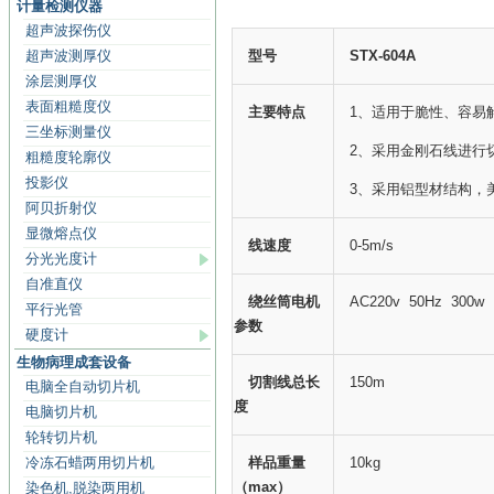
计量检测仪器
超声波探伤仪
超声波测厚仪
型号
STX-604A
涂层测厚仪
表面粗糙度仪
主要特点
1、适用于脆性、容易
三坐标测量仪
2、采用金刚石线进行
粗糙度轮廓仪
投影仪
3、采用铝型材结构，
阿贝折射仪
显微熔点仪
线速度
0-5m/s
分光光度计
自准直仪
绕丝筒电机
AC220v 50Hz 300w
平行光管
参数
硬度计
生物病理成套设备
切割线总长
150m
电脑全自动切片机
度
电脑切片机
轮转切片机
冷冻石蜡两用切片机
样品重量
10kg
（max）
染色机,脱染两用机