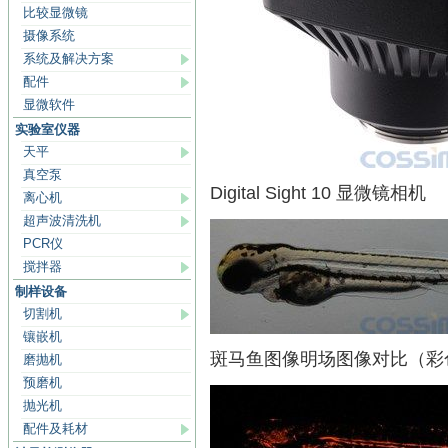
比较显微镜
摄像系统
系统及解决方案
配件
显微软件
实验室仪器
天平
真空泵
Digital Sight 10 显微镜相机
离心机
超声波清洗机
PCR仪
搅拌器
制样设备
切割机
镶嵌机
斑马鱼图像明场图像对比（彩
磨抛机
预磨机
抛光机
配件及耗材