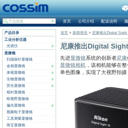
首页
公司介绍
配送说明
产品目录
首页
>
新闻资讯
>
尼康推出Digital Si
工业分析仪器
尼康推出Digital Si
光谱仪
显微镜
先进
显微镜
系统的创新者
尼康
扫描探针显微镜
显微镜相机
，该相机能够在整
金相显微镜
单色图像，实现了大视野拍摄
体视显微镜
生物显微镜
荧光显微镜
相衬显微镜
暗视野显微镜
偏光显微镜
视频电子显微镜
工具测量显微镜
珠宝显微镜