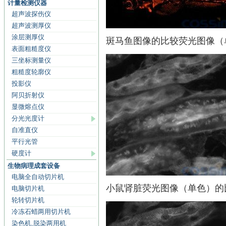
计量检测仪器
超声波探伤仪
超声波测厚仪
涂层测厚仪
斑马鱼图像的比较荧光图像（
表面粗糙度仪
三坐标测量仪
粗糙度轮廓仪
投影仪
阿贝折射仪
显微熔点仪
分光光度计
自准直仪
平行光管
硬度计
生物病理成套设备
电脑全自动切片机
小鼠肾脏荧光图像（单色）的比较
电脑切片机
轮转切片机
冷冻石蜡两用切片机
染色机,脱染两用机