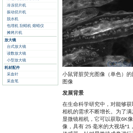
冷冻切片机
振动切片机
脱水机
包埋机 刮蜡机 熔蜡仪
摊烤片机
放大镜
台式放大镜
读数放大镜
小型放大镜
耗材配件
小鼠肾脏荧光图像（单色）的比较 使用
采血针
采血笔
图像
发展背景
在生命科学研究中，对能够获
相机的需求不断增长。为了满足这些需
显微镜相机，它可以获取6K像素（
像，具有 25 毫米的大视场*1，通