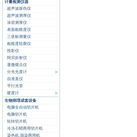
计量检测仪器
超声波探伤仪
超声波测厚仪
涂层测厚仪
表面粗糙度仪
三坐标测量仪
粗糙度轮廓仪
投影仪
阿贝折射仪
显微熔点仪
分光光度计
自准直仪
平行光管
硬度计
生物病理成套设备
电脑全自动切片机
电脑切片机
轮转切片机
冷冻石蜡两用切片机
染色机,脱染两用机