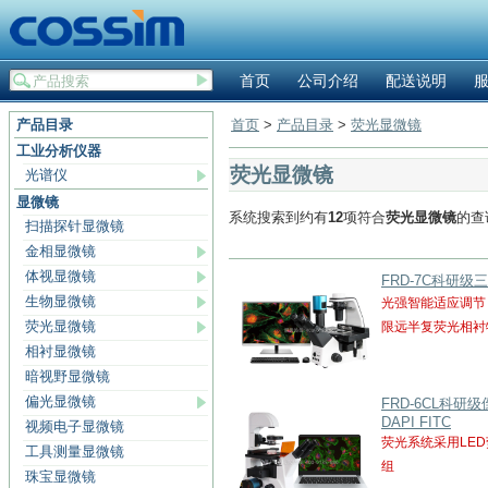
首页
公司介绍
配送说明
产品目录
首页
>
产品目录
>
荧光显微镜
工业分析仪器
荧光显微镜
光谱仪
显微镜
系统搜索到约有
12
项符合
荧光显微镜
的查
扫描探针显微镜
金相显微镜
体视显微镜
FRD-7C科研级
生物显微镜
光强智能适应调节，
荧光显微镜
限远半复荧光相衬
相衬显微镜
暗视野显微镜
偏光显微镜
FRD-6CL科研
DAPI FITC
视频电子显微镜
荧光系统采用LED
工具测量显微镜
组
珠宝显微镜