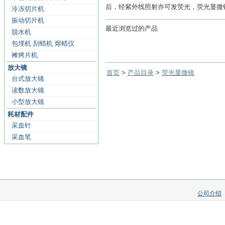
后，经紫外线照射亦可发荧光，荧光显微
冷冻切片机
振动切片机
最近浏览过的产品
脱水机
包埋机 刮蜡机 熔蜡仪
摊烤片机
放大镜
首页
>
产品目录
>
荧光显微镜
台式放大镜
读数放大镜
小型放大镜
耗材配件
采血针
采血笔
公司介绍