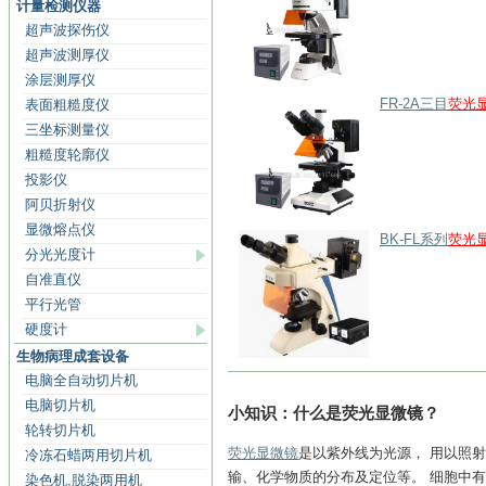
计量检测仪器
超声波探伤仪
超声波测厚仪
涂层测厚仪
FR-2A三目
荧光
表面粗糙度仪
三坐标测量仪
粗糙度轮廓仪
投影仪
阿贝折射仪
显微熔点仪
BK-FL系列
荧光
分光光度计
自准直仪
平行光管
硬度计
生物病理成套设备
电脑全自动切片机
电脑切片机
小知识：什么是荧光显微镜？
轮转切片机
荧光显微镜
是以紫外线为光源， 用以照射
冷冻石蜡两用切片机
输、化学物质的分布及定位等。 细胞中
染色机,脱染两用机