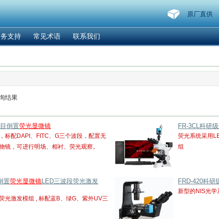
原厂直供
服务支持
常见术语
联系我们
询结果
三目倒置
荧光显微镜
FR-3CL科研
标配DAPI、FITC、G三个波段，配置无
荧光系统采用LE
物镜，可进行明场、相衬、荧光观察。
组
级倒置
荧光显微镜
LED三波段荧光激发
FRD-420科
新型的NIS光
荧光激发模组 , 标配蓝B、绿G、紫外UV三