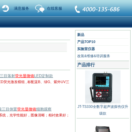
满意服务
在线客服
新品
产品TOP10
实验室仪器
改装&维修&培训服务
产品排行
级三目落射
荧光显微镜
LED定制款
D荧光激发模组 , 标配蓝B、绿G、紫外UV三
JT-TS330全数字超声波探伤仪升
研级三目倒置
荧光显微镜
细胞观察
级款
学系统，光学性能好，图像清晰；相衬效果好；