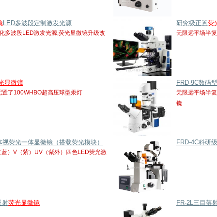
镜
LED多波段定制激发光源
研究级正置
荧
化多波段LED激发光源,荧光显微镜升级改
无限远平场半复
光显微镜
FRD-9C数
配置了100WHBO超高压球型汞灯
无限远平场半复
镜
A三目体视荧光一体显微镜（搭载荧光模块）
FRD-4C科研
（蓝）V（紫）UV（紫外）四色LED荧光激
反射
荧光显微镜
FR-2L三目落