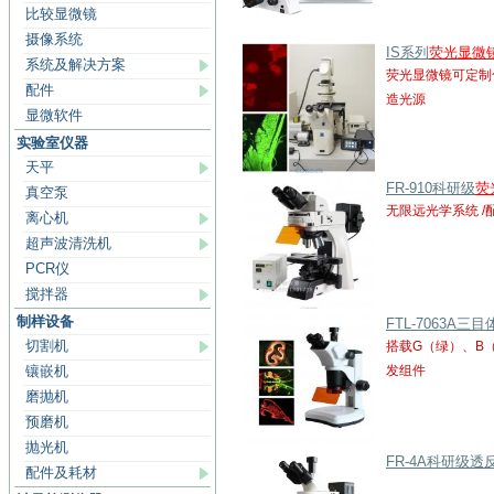
比较显微镜
摄像系统
IS系列
荧光显微
系统及解决方案
荧光显微镜可定制
配件
造光源
显微软件
实验室仪器
天平
FR-910科研级
荧
真空泵
无限远光学系统 /
离心机
超声波清洗机
PCR仪
搅拌器
制样设备
FTL-7063
切割机
搭载G（绿）、B
镶嵌机
发组件
磨抛机
预磨机
抛光机
FR-4A科研级透
配件及耗材