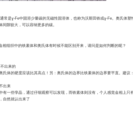
通常是ɣ-Fe中固溶少量碳的无磁性固溶体，也称为沃斯田铁或ɣ-Fe。奥氏体
体间隙较大，可以容纳更多的碳。
金相组织中的铁素体和奥氏体有时候不能区别开来，请问是如何判断的呢？
分不出来的
右。奥氏体的硬度应该比其高点！另：奥氏体的边界比铁素体的边界要平直。建议
不出来
中有一些孪晶，通过仔细观察可以发现，而铁素体则没有，个人感觉金相上只
，自然就认出来了