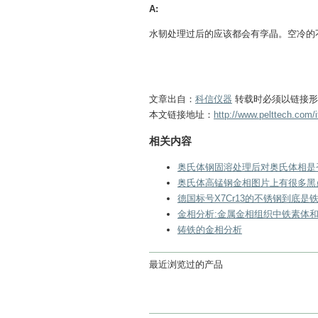
A:
水韧处理过后的应该都会有孪晶。空冷的
文章出自：
科信仪器
转载时必须以链接形
本文链接地址：
http://www.pelttech.com
相关内容
奥氏体钢固溶处理后对奥氏体相是
奥氏体高锰钢金相图片上有很多黑
德国标号X7Cr13的不锈钢到底
金相分析:金属金相组织中铁素体
铸铁的金相分析
最近浏览过的产品