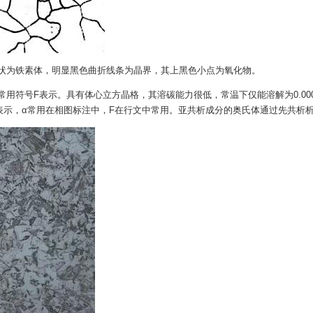
状为铁素体，明显黑色曲折线条为晶界，其上黑色小点为氧化物。
常用符号F表示。具有体心立方晶格，其溶碳能力很低，常温下仅能溶解为0.00
或F表示，α常用在相图标注中，F在行文中常用。亚共析成分的奥氏体通过先共析