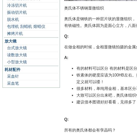
冷冻切片机
奥氏体不锈钢显微组织
振动切片机
奥氏体是钢铁的一种层片状的显微组织， 
脱水机
有铁磁性。奥氏体因为是面心立方，八面
包埋机 刮蜡机 熔蜡仪
摊烤片机
Q:
放大镜
在做金相的时候，金相显微镜拍摄的金属
台式放大镜
读数放大镜
A:
小型放大镜
有的材料可以区分 有的材料是区
耗材配件
铁素体的硬度应该为100HB左
采血针
定义就可以喽！
采血笔
很多材料，单纯用金相，基本区分
大致可以区分出来吧，奥氏体组织
建议借本图谱好好看看，见得多了
Q:
所有的奥氏体都会有孪晶吗？