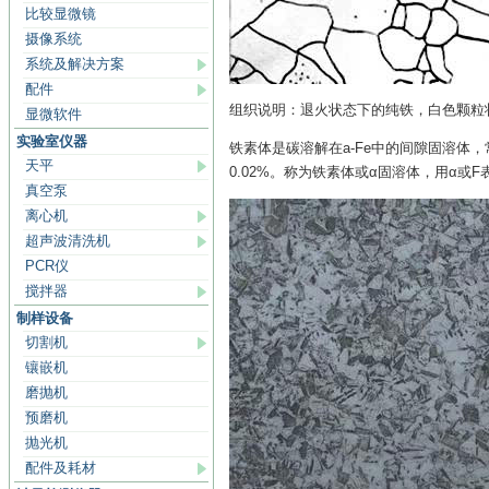
比较显微镜
摄像系统
系统及解决方案
配件
组织说明：退火状态下的纯铁，白色颗粒
显微软件
实验室仪器
铁素体是碳溶解在a-Fe中的间隙固溶体，
天平
0.02%。称为铁素体或α固溶体，用α
真空泵
离心机
超声波清洗机
PCR仪
搅拌器
制样设备
切割机
镶嵌机
磨抛机
预磨机
抛光机
配件及耗材