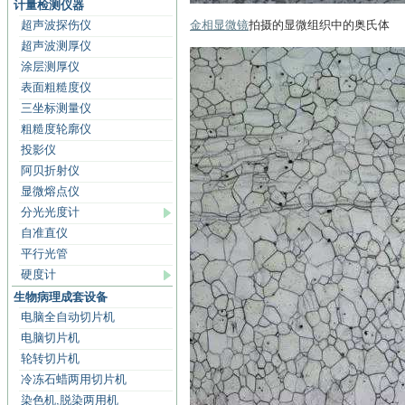
计量检测仪器
超声波探伤仪
金相
显微镜
拍摄的显微组织中的奥氏体
超声波测厚仪
涂层测厚仪
表面粗糙度仪
三坐标测量仪
粗糙度轮廓仪
投影仪
阿贝折射仪
显微熔点仪
分光光度计
自准直仪
平行光管
硬度计
生物病理成套设备
电脑全自动切片机
电脑切片机
轮转切片机
冷冻石蜡两用切片机
染色机,脱染两用机