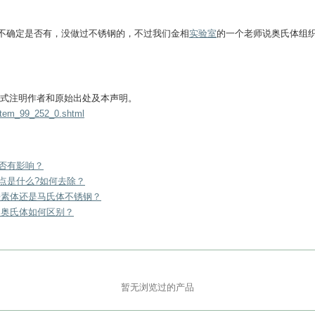
不确定是否有，没做过不锈钢的，不过我们金相
实验室
的一个老师说奥氏体组
式注明作者和原始出处及本声明。
/item_99_252_0.shtml
否有影响？
点是什么?如何去除？
是铁素体还是马氏体不锈钢？
和奥氏体如何区别？
暂无浏览过的产品